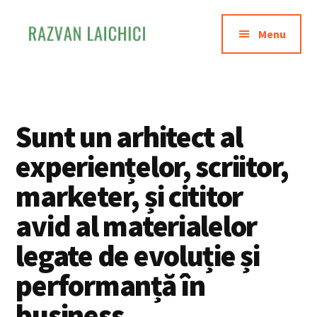
Additional
Skip
to
menu
Menu
main
content
Razvan
Invata
Laichici
sa
creezi
Sunt un arhitect al
experiente
memorabile
experiențelor, scriitor,
marketer, și cititor
avid al materialelor
legate de evoluție și
performanță în
business.