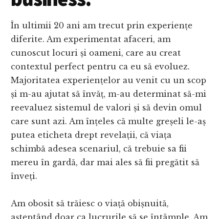
În ultimii 20 ani am trecut prin experiențe
diferite. Am experimentat afaceri, am
cunoscut locuri și oameni, care au creat
contextul perfect pentru ca eu să evoluez.
Majoritatea experiențelor au venit cu un scop
și m-au ajutat să învăț, m-au determinat să-mi
reevaluez sistemul de valori și să devin omul
care sunt azi. Am înțeles că multe greșeli le-aș
putea eticheta drept revelații, că viața
schimbă adesea scenariul, că trebuie sa fii
mereu în gardă, dar mai ales să fii pregătit să
înveți.
Am obosit să trăiesc o viață obișnuită,
așteptând doar ca lucrurile să se întâmple. Am